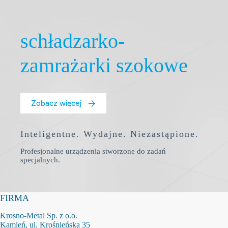
schładzarko-
zamrażarki szokowe
Zobacz więcej
Inteligentne. Wydajne. Niezastąpione.
Profesjonalne urządzenia stworzone do zadań
specjalnych.
FIRMA
Krosno-Metal Sp. z o.o.
Kamień, ul. Krośnieńska 35