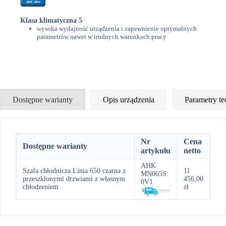
Klasa klimatyczna 5
wysoka wydajność urządzenia i zapewnienie optymalnych
parametrów nawet w trudnych warunkach pracy
Dostępne warianty
Opis urządzenia
Parametry te
Nr
Cena
Dostępne warianty
artykułu
netto
AHK
Szafa chłodnicza Linia 650 czarna z
11
MN065S
przeszklonymi drzwiami z własnym
456,00
0V1
chłodzeniem
zł