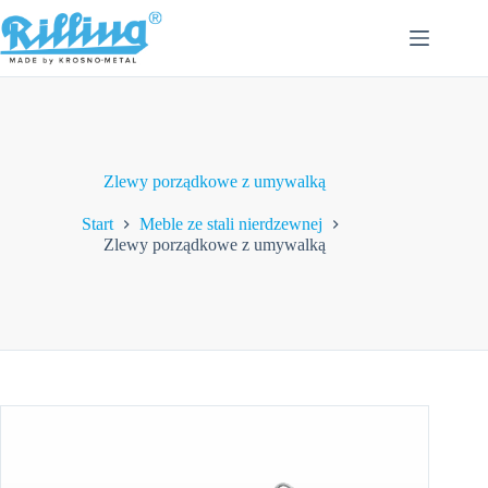
Przejdź
do
treści
Zlewy porządkowe z umywalką
Start
Meble ze stali nierdzewnej
Zlewy porządkowe z umywalką