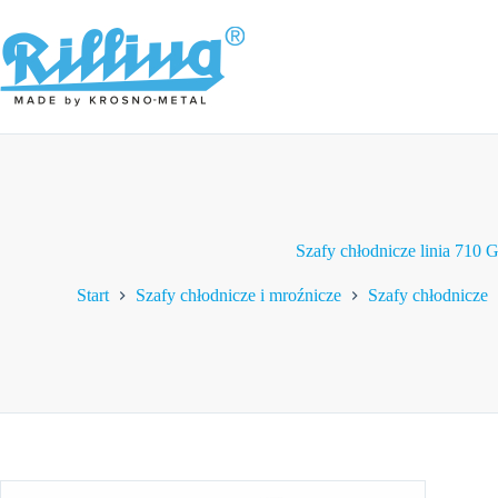
Przejdź
do
treści
Szafy chłodnicze linia 710 
Start
Szafy chłodnicze i mroźnicze
Szafy chłodnicze